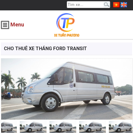
Menu
TRANG CHỦ
GIỚI THIỆU
CHO THUÊ XE THÁNG FORD TRANSIT
THUÊ XE DU LỊCH
DỊCH VỤ THUÊ XE KHÁC
ĐẶT XE THEO YÊU CẦU
BẢNG GIÁ DỊCH VỤ
CẨM NANG