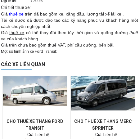
Dịp lễ tết
x 200%
Chi tiết thuê xe:
Giá
thuê xe
trên đã bao gồm xe, xăng dầu, lương tài xế lái xe .
Tài xế được đã được đào tạo các kỹ năng phục vụ khách hàng một
cách chuyên nghiệp nhất.
Giá
thuê xe
có thể thay đổi theo tùy thời gian và quãng đường
thuê
xe
của khách hàng.
Giá trên chưa bao gồm thuế VAT, phí cầu đường, bến bãi.
​Một số hình ảnh xe Ford Transit:
CÁC XE LIÊN QUAN
CHO THUÊ XE THÁNG FORD
CHO THUÊ XE THÁNG MERC
TRANSIT
SPRINTER
Giá: Liên hệ
Giá: Liên hệ